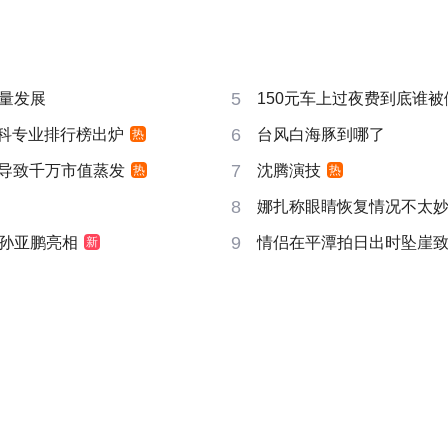
5
量发展
150元车上过夜费到底谁被
6
”本科专业排行榜出炉
台风白海豚到哪了
热
7
告导致千万市值蒸发
沈腾演技
热
热
8
娜扎称眼睛恢复情况不太
9
孙亚鹏亮相
情侣在平潭拍日出时坠崖
新