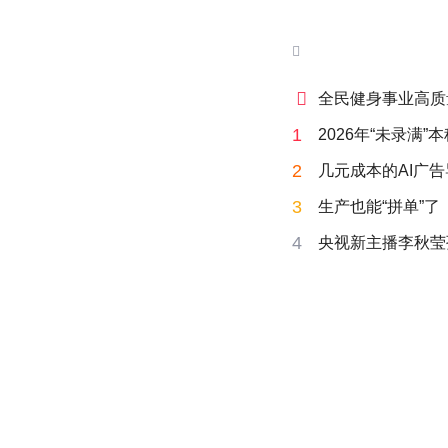


全民健身事业高质
1
2026年“未录满
2
几元成本的AI广
3
生产也能“拼单”了
4
央视新主播李秋莹