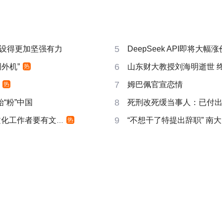
5
设得更加坚强有力
DeepSeek API即将大幅涨
6
外机”
山东财大教授刘海明逝世 终
热
7
姆巴佩官宣恋情
热
8
“粉”中国
死刑改死缓当事人：已付
9
化工作者要有文化
“不想干了特提出辞职” 南
热