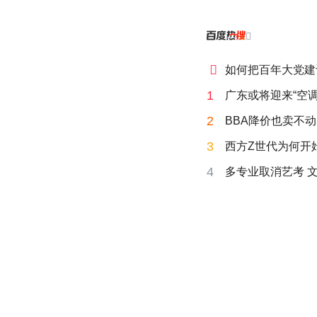


如何把百年大党建
1
广东或将迎来“空调
2
BBA降价也卖不动
3
西方Z世代为何开始
4
多专业取消艺考 文