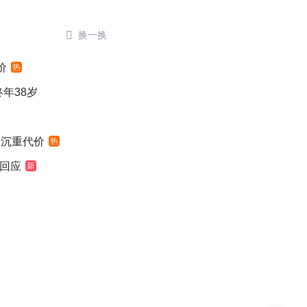

换一换
价
热
年38岁
出沉重代价
热
大回应
新